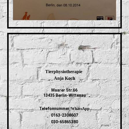
Tierphysiotherapie
Anja Koch
Maarer Str.66
13435 Berlin-Wittenau
Telefonnummer
/WhatsApp
0163-2308607
030-65865380