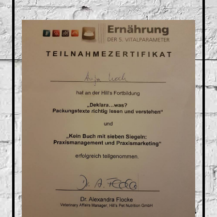
IMG-20200203-WA0006[2883]